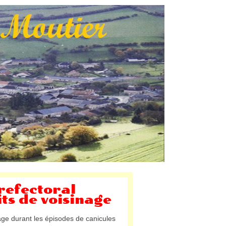
prefectoral
its de voisinage
nage durant les épisodes de canicules