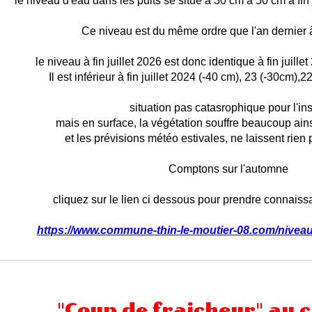
le niveau d'eau dans les puits se situe à 30 cm à 50 cm à fin j
Ce niveau est du même ordre que l'an dernier
le niveau à fin juillet 2026 est donc identique à fin juil
Il est inférieur à fin juillet 2024 (-40 cm), 23 (-30cm),
situation pas catasrophique pour l'ins
mais en surface, la végétation souffre beaucoup ain
et les prévisions météo estivales, ne laissent rien
Comptons sur l'automne
cliquez sur le lien ci dessous pour prendre connaissa
https://www.commune-thin-le-moutier-08.com/nivea
"Coup de fraicheur" au 