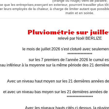
(orange ou rouge) vient de paraitre;
ise que les entreprises,exerçant en exterieur, pourront travailler plus tôt
er leurs employés de la chaleur, à charge de limiter autant que possible
matin et en soirée.
Pluviométrie sur juill
relevé par Noél BERLIZE
le mois de juillet 2026 s'est cloturé avec seulemen
*****************
sur les 7 premiers de l'année 2026 le cumul e
eau inférieur à la moyenne sur la même période des 21 dernièr
Avec un niveau haut moyen sur les 21 dernières années de
et avec un niveau bas moyen sur les 21 dernières années de
******************
Avec les niveaux hauts cités ci dessus, la pluvio