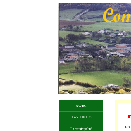
Accueil
-- FLASH INFOS --
un 
La municipalité