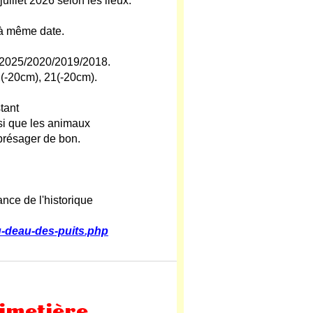
uillet 2026 selon les lieux.
 à même date.
let 2025/2020/2019/2018.
22(-20cm), 21(-20cm).
tant
si que les animaux
 présager de bon.
nce de l'historique
u-deau-des-puits.php
cimetière