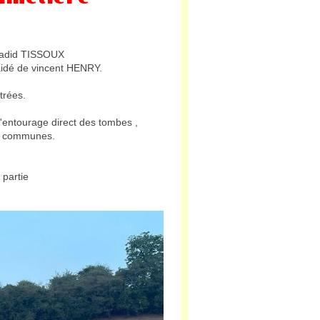
 Dadid TISSOUX
aidé de vincent HENRY.
ntrées.
 l'entourage direct des tombes ,
es communes.
r partie