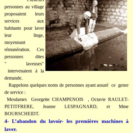
personnes au village
proposaient leurs
services aux
habitants pour laver
leur linge,
moyennant
rémunération. Ces
personnes dites
" laveuses"
intervenaient à la
demande.
Rappelons quelques noms de personnes ayant assuré ce genre
de service :
Mesdames Georgette CHAMPENOIS , Octavie RAULET-
PETITFRERE, Jeanne LESPAGNARD, et Mme
BOURSCHEIDT.
4- L’abandon du lavoir- les premières machines à
laver.