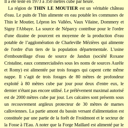
Il a été testé en 1973 à 350 mètres cube par heure.
La région de
THIN LE MOUTIER
est un véritable château
d'eau. Le puits de Thin alimente en eau potable les communes de
Thin le Moutier, Lépron les Vallées, Vaux Vilaine, Dommery et
Signy l'Abbaye. La source de Néparcy contribue pour le l'ordre
d'une dizaine de pourcent en moyenne de la production d'eau
potable de l’agglomération de Charleville Mézières qui alimente
de l'ordre d'un tiers de la population départementale. L'usine
d'embouteillage d'eau de source de Jandun (société Roxane
Cristaline, eaux commercialisées sous les noms de sources Aurèle
et Romy) est alimentée par trois forages qui capent cette même
nappe. Il s’agit de trois forages de 80 mètres de profondeur
exploité à 80 mètres cube par jour pour deux d'entre eux, le
dernier n'étant pas encore utilisé. Le prélévement maximal autorisé
est de 2000 mètres cube par jour. Les calcaires sont présents sous
un recouvrement argileux protecteur de 30 mètres de marnes
calloviennes. La partie amont du bassin versant d'alimentation est
constituée par une partie de la forêt de Froidmont et le secteur de
la Fosse à l'Eau. A noter que la Forge Maillard est alimenté par le