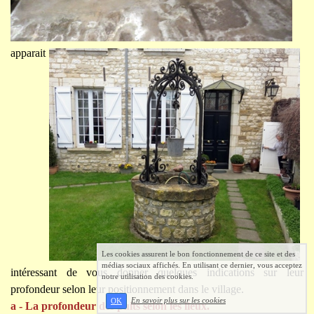
apparait
Les cookies assurent le bon fonctionnement de ce site et des
médias sociaux affichés. En utilisant ce dernier, vous acceptez
intéressant de vous donner quelques indications sur leur
notre utilisation des cookies.
profondeur selon leur positionnement dans le village.
En savoir plus sur les cookies
OK
a - La profondeur des puits selon les lieux.