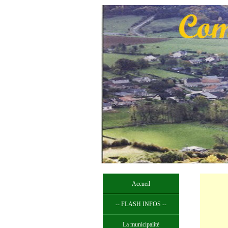
Accueil
-- FLASH INFOS --
La municipalité