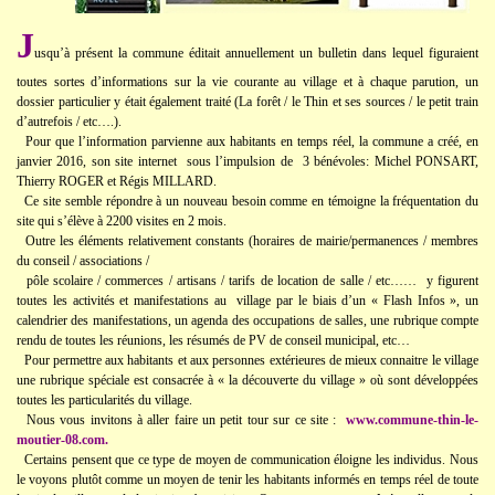
J
usqu’à présent la commune éditait annuellement un bulletin dans lequel figuraient
toutes sortes d’informations sur la vie courante au village et à chaque parution, un
dossier particulier y était également traité (La forêt / le Thin et ses sources / le petit train
d’autrefois / etc….).
Pour que l’information parvienne aux habitants en temps réel, la commune a créé, en
janvier 2016, son site internet sous l’impulsion de 3 bénévoles: Michel PONSART,
Thierry ROGER et Régis MILLARD.
Ce site semble répondre à un nouveau besoin comme en témoigne la fréquentation du
site qui s’élève à 2200 visites en 2 mois.
Outre les éléments relativement constants (horaires de mairie/permanences / membres
du conseil / associations /
pôle scolaire / commerces / artisans / tarifs de location de salle / etc…… y figurent
toutes les activités et manifestations au village par le biais d’un « Flash Infos », un
calendrier des manifestations, un agenda des occupations de salles, une rubrique compte
rendu de toutes les réunions, les résumés de PV de conseil municipal, etc…
Pour permettre aux habitants et aux personnes extérieures de mieux connaitre le village
une rubrique spéciale est consacrée à « la découverte du village » où sont développées
toutes les particularités du village.
Nous vous invitons à aller faire un petit tour sur ce site :
www.commune-thin-le-
moutier-08.com.
Certains pensent que ce type de moyen de communication éloigne les individus. Nous
le voyons plutôt comme un moyen de tenir les habitants informés en temps réel de toute